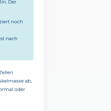
in. Der
ziert noch
ist nach
Zellen
skelmasse ab,
ormal oder