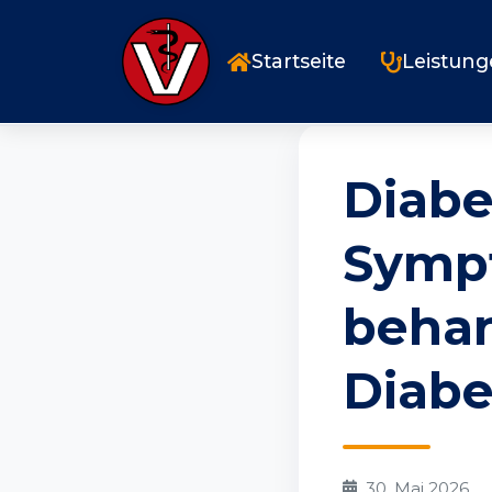
Startseite
Blog
Diabetes beim Hund
Startseite
Leistun
Diabe
Sympt
behan
Diabe
30. Mai 2026