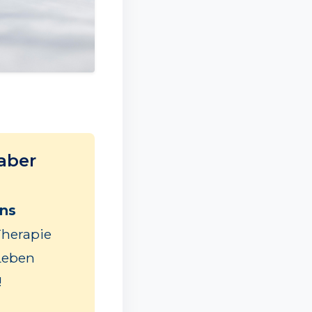
aber
ens
Therapie
Leben
!