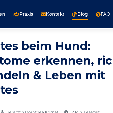
gen
Praxis
Kontakt
Blog
FAQ
tes beim Hund:
ome erkennen, ric
deln & Leben mit
tes
Tierärztin Dorothea Kornat
12 Min. Lesezeit