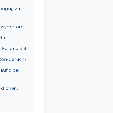
ungrig zu
rühsymptom!
ehr
 Fellqualität
eton-Geruch)
äufig bei
ktionen,