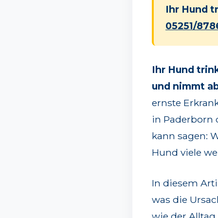
Ihr Hund tr
05251/878
Ihr Hund trin
und nimmt a
ernste Erkrank
in Paderborn 
kann sagen: W
Hund viele wei
In diesem Arti
was die Ursac
wie der Allta