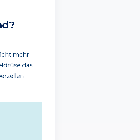
nd?
nicht mehr
eldrüse das
erzellen
.