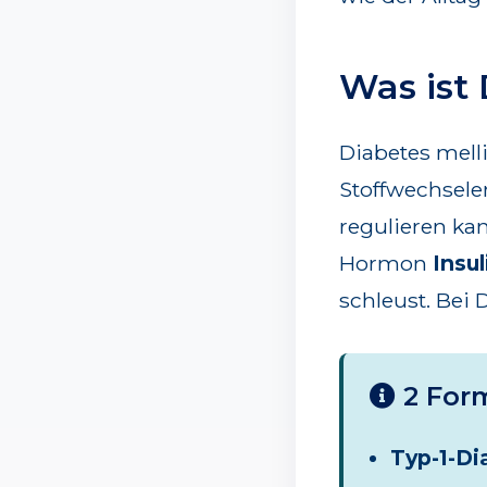
Was ist
Diabetes melli
Stoffwechsele
regulieren ka
Hormon
Insul
schleust. Bei 
2 For
Typ-1-Di