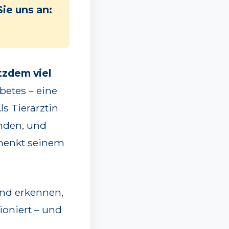
Sie uns an:
otzdem viel
betes – eine
s Tierärztin
unden, und
chenkt seinem
und erkennen,
ioniert – und