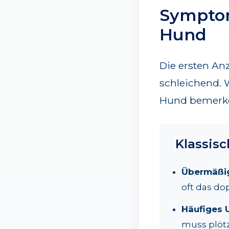
Symptom
Hund
Die ersten Anz
schleichend. 
Hund bemerken,
Klassisc
Übermäßige
oft das do
Häufiges U
muss plötz