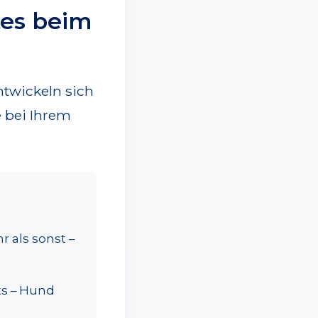
tes beim
ntwickeln sich
 bei Ihrem
r als sonst –
ts – Hund