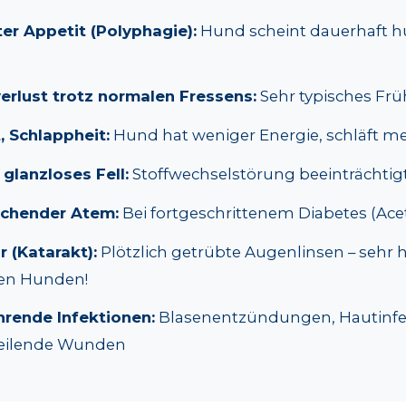
er Appetit (Polyphagie):
Hund scheint dauerhaft h
erlust trotz normalen Fressens:
Sehr typisches F
, Schlappheit:
Hund hat weniger Energie, schläft m
glanzloses Fell:
Stoffwechselstörung beeinträchtigt
iechender Atem:
Bei fortgeschrittenem Diabetes (Ac
r (Katarakt):
Plötzlich getrübte Augenlinsen – sehr h
hen Hunden!
rende Infektionen:
Blasenentzündungen, Hautinfe
heilende Wunden