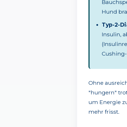
Bauchspe
Hund br
Typ-2-Di
Insulin, 
(Insulin
Cushing-
Ohne ausreiche
"hungern" tro
um Energie z
mehr frisst.