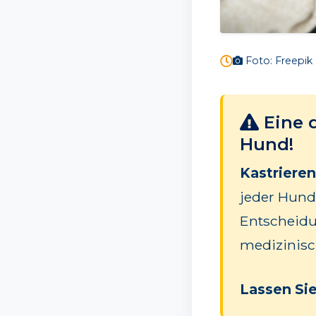
Foto: Freepik
Eine d
Hund!
Kastrieren
jeder Hunde
Entscheidu
medizinisc
Lassen Sie