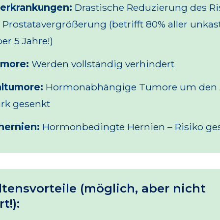
aerkrankungen:
Drastische Reduzierung des Ris
 Prostatavergrößerung (betrifft 80% aller unkas
r 5 Jahre!)
more:
Werden vollständig verhindert
ltumore:
Hormonabhängige Tumore um den A
ark gesenkt
hernien:
Hormonbedingte Hernien – Risiko ge
tensvorteile (möglich, aber nicht
t!):