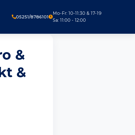
Mo-Fr: 10-11:30 & 17-19
05251/8786101
Sa: 11:00 - 12:00
ro &
kt &