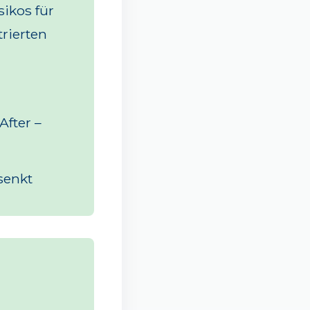
ikos für
trierten
fter –
senkt