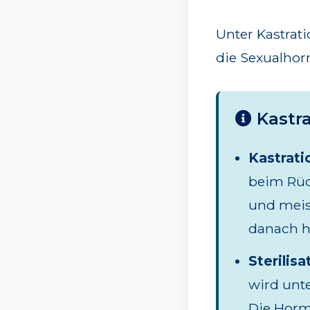
Unter Kastrat
die Sexualho
Kastra
Kastrati
beim Rüd
und meis
danach h
Sterilisa
wird unt
Die Hormo