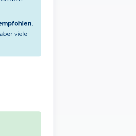
 empfohlen
,
aber viele