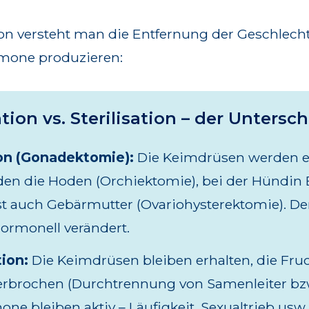
ion versteht man die Entfernung der Geschlech
rmone produzieren:
tion vs. Sterilisation – der Untersch
on (Gonadektomie):
Die Keimdrüsen werden en
en die Hoden (Orchiektomie), bei der Hündin 
t auch Gebärmutter (Ovariohysterektomie). De
ormonell verändert.
tion:
Die Keimdrüsen bleiben erhalten, die Fru
erbrochen (Durchtrennung von Samenleiter bzw. 
ne bleiben aktiv – Läufigkeit, Sexualtrieb usw.