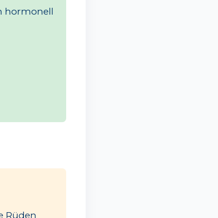
n hormonell
te Rüden