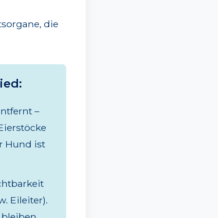
tsorgane, die
ied:
tfernt –
Eierstöcke
r Hund ist
chtbarkeit
Eileiter).
 bleiben