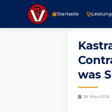
Startseite
Blog
Kastration beim Hund
Startseite
Leistun
Kastr
Contr
was S
28. März 2026