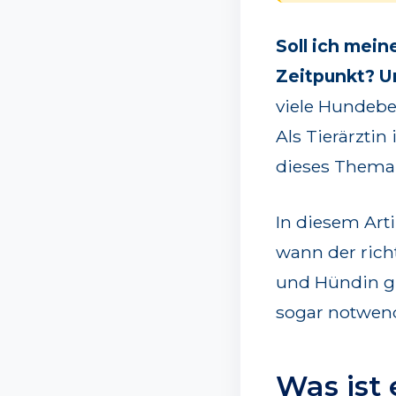
Soll ich mein
Zeitpunkt? U
viele Hundebe
Als Tierärzti
dieses Thema 
In diesem Arti
wann der rich
und Hündin gi
sogar notwend
Was ist