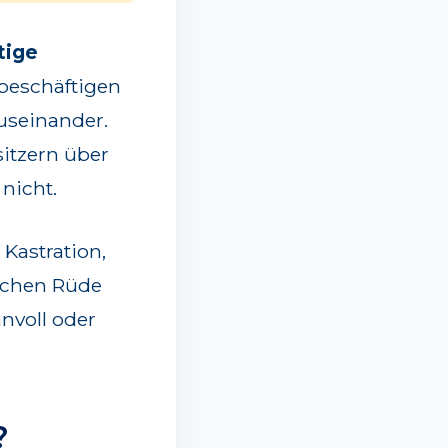
tige
beschäftigen
useinander.
sitzern über
nicht.
 Kastration,
ischen Rüde
nvoll oder
?