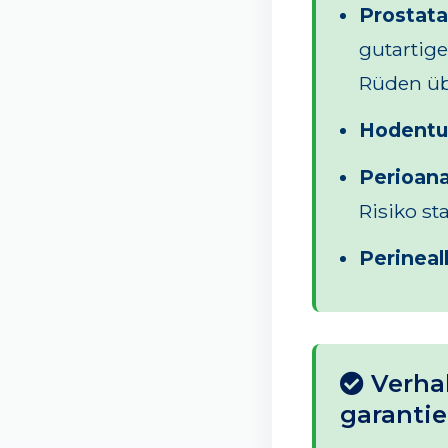
Prostat
gutartige
Rüden übe
Hodentu
Perioana
Risiko st
Perineal
Verhal
garantier