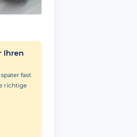
 Ihren
 später fast
e richtige